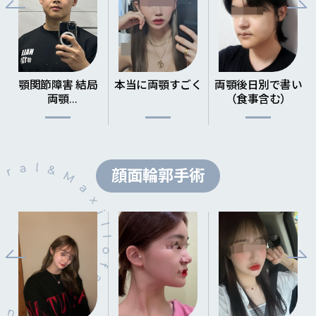
と共にした両顎、
顎関節障害 結局
本当に両顎すごく満足です
両顎後日別で書いて
両顎
（食事含む）
(当日から4週目まで日付別整理)
顔面輪郭手術