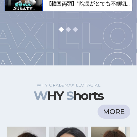
【韓国両顎】”院長がとても不親切でし
弁解します....🥺
これ、弁解します....🥺
手術は神経損傷、感染などの可能性があります。
【韓国両顎】両顎手術は個人病院、
専門医の相談を通じて、
副作用について十分な相談をすることをお勧めします。
大学病院どこでしたらいいの？
手術は神経損傷、感染などの可能性があります。
【韓国両顎】
専門医の相談を通じて、
副作用について十分な相談をすることをお勧めします。
このようなケースはあえて両顎手術し
手術は神経損傷、感染などの可能性があります。
【韓国両顎】男性 エラ、顔面非対称
専門医の相談を通じて、
WHY ORAL&MAXILLOFACIAL
副作用について十分な相談をすることをお勧めします。
両顎手術レビュー！
W
HY
S
horts
こうやって手術しました
両顎手術をしたら、必ずたるみが出でるの？
【韓国両顎】 両顎手術をしたら、
二十顎になるのはいやだ！
MORE
必ずたるみが出でるの？
二十顎になるのはいやだ！
手術は神経損傷、感染などの可能性があります。
【韓国両顎】
専門医の相談を通じて、
副作用について十分な相談をすることをお勧めします。