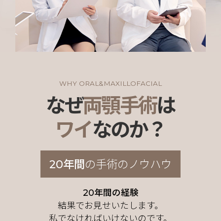
WHY ORAL&MAXILLOFACIAL
なぜ
両顎手術
は
ワイ
なのか？
20年間
の手術のノウハウ
20年間の経験
結果でお見せいたします。
私でなければいけないのです。