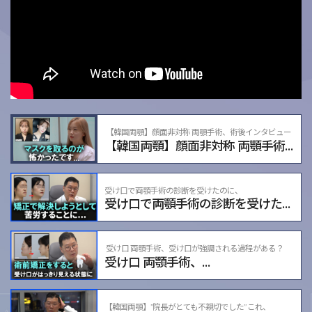
【韓国両顎】顔面非対称 両顎手術、術後インタビュー
【韓国両顎】顔面非対称 両顎手術、
術後インタビュー
受け口で両顎手術の診断を受けたのに、
受け口で両顎手術の診断を受けたのに
矯正で解決しようとしたら...🥲
矯正で解決しようとしたら...🥲
受け口 両顎手術、受け口が強調される過程がある？
受け口 両顎手術、
受け口が強調される過程がある？
【韓国両顎】”院長がとても不親切でした” これ、