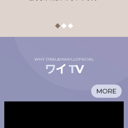
WHY ORAL&MAXILLOFACIAL
ワ
イ
T
V
私の顔の
クエスチョンマーク[?]
MORE
ワイで
ピリオド
を打つ。
[.]