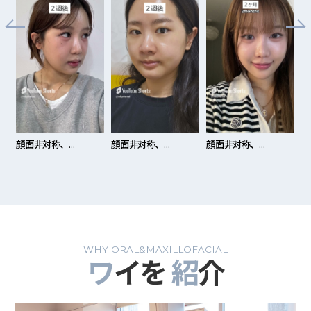
エラ顎発達による両顎手術レビュー！
男性っぽく見える顔でお悩みなら…？
両顎手術のダウンタイムは？
【韓国両顎】
退職せずに休暇を取るだけでもできる？
両顎手術のダウンタイムは？
退職せずに休暇を取るだけでもできる
面非対称、
顔面非対称、
顔面非対称、
しゃくれ
ゃくれ顎
しゃくれ顎
しゃくれ顎
両顎手術
顎手術から6ヶ月の変化
両顎手術から9ヶ月の変化
両顎手術から6ヶ月の変化
WHY ORAL&MAXILLOFACIAL
ワ
イを
紹
介