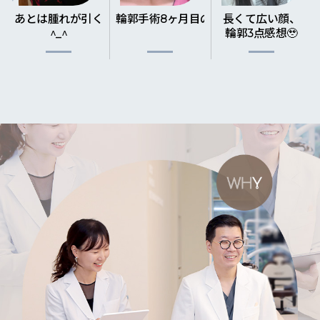
しました
とは腫れが引くのを待つだけ
輪郭手術8ヶ月目のレビュー！
長くて広い顔、
輪郭
^_^
輪郭3点感想🥹