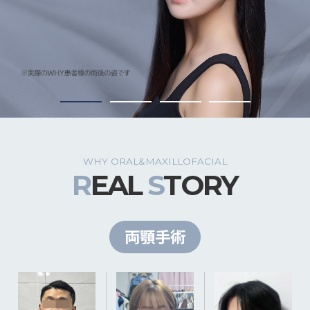
1
2
3
4
WHY ORAL&MAXILLOFACIAL
R
EAL
S
TORY
両顎手術